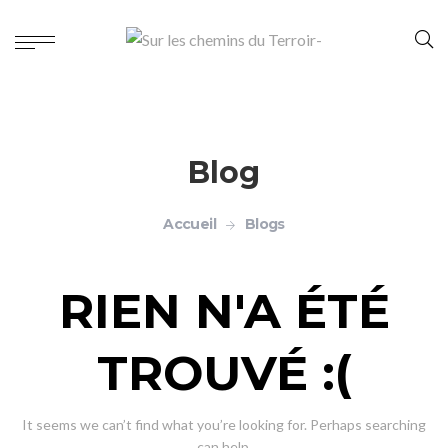
Blog
Accueil
Blogs
RIEN N'A ÉTÉ
TROUVÉ :(
It seems we can’t find what you’re looking for. Perhaps searching
can help.